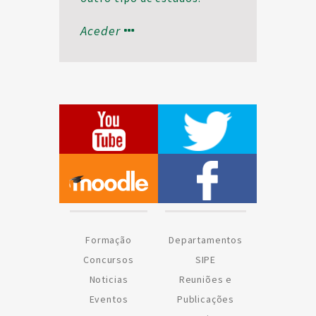
Para saberes mais envia um
Aceder
email para
sipenacional@sipe.pt
Formação
Departamentos
Concursos
SIPE
Noticias
Reuniões e
Eventos
Publicações