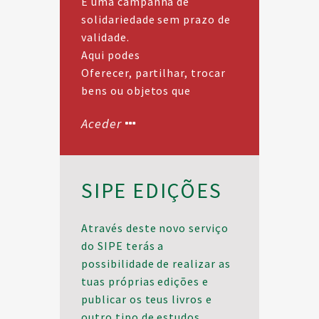
É uma campanha de
solidariedade sem prazo de
validade.
Aqui podes
Oferecer, partilhar, trocar
bens ou objetos que
estejam a mais em casa
Aceder
e que possam ter utilidade
em outras mãos.
SIPE EDIÇÕES
Através deste novo serviço
do SIPE terás a
possibilidade de realizar as
tuas próprias edições e
publicar os teus livros e
outro tipo de estudos.