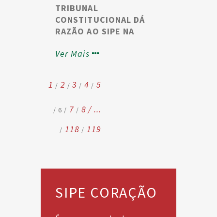
TRIBUNAL
CONSTITUCIONAL DÁ
RAZÃO AO SIPE NA
REINTEGRAÇÃO DE
Ver Mais
DOCENTES NA CGA
1
2
3
4
5
7
8
...
6
118
119
SIPE CORAÇÃO