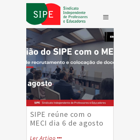
al ou
SIPE reúne com o
Resul
MECI dia 6 de agosto
Recla
Mobil
Ler Artigo