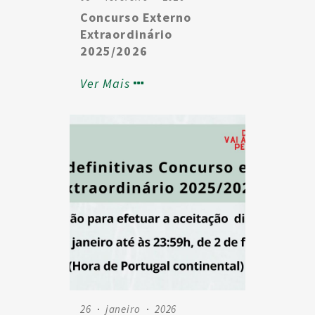
Concurso Externo
Extraordinário
2025/2026
Manifestação de
Ver Mais
Preferências
26
janeiro
2026