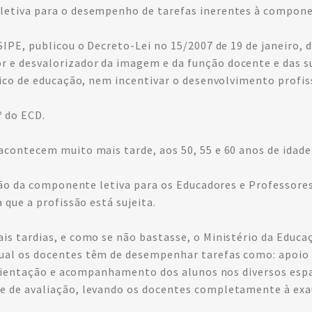
etiva para o desempenho de tarefas inerentes à compone
SIPE, publicou o Decreto-Lei no 15/2007 de 19 de janeiro
 e desvalorizador da imagem e da função docente e das s
lico de educação, nem incentivar o desenvolvimento profis
º do ECD.
ontecem muito mais tarde, aos 50, 55 e 60 anos de idade p
ção da componente letiva para os Educadores e Professores
 que a profissão está sujeita.
s tardias, e como se não bastasse, o Ministério da Educaç
al os docentes têm de desempenhar tarefas como: apoio 
 orientação e acompanhamento dos alunos nos diversos espaç
e de avaliação, levando os docentes completamente à exa