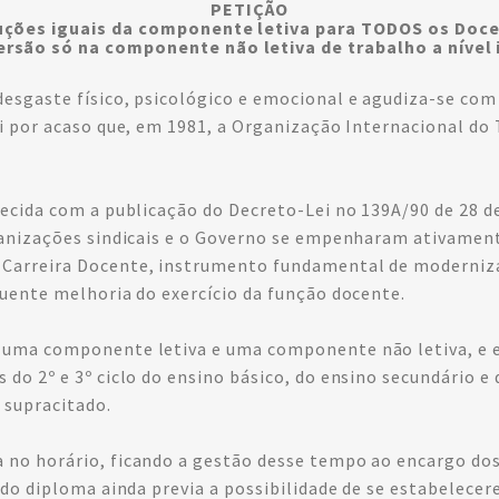
PETIÇÃO
ções iguais da componente letiva para TODOS os Doc
rsão só na componente não letiva de trabalho a nível 
esgaste físico, psicológico e emocional e agudiza-se com 
oi por acaso que, em 1981, a Organização Internacional d
hecida com a publicação do Decreto-Lei no 139A/90 de 28 d
rganizações sindicais e o Governo se empenharam ativamen
 Carreira Docente, instrumento fundamental de moderniza
quente melhoria do exercício da função docente.
a uma componente letiva e uma componente não letiva, e 
do 2º e 3º ciclo do ensino básico, do ensino secundário e 
 supracitado.
 no horário, ficando a gestão desse tempo ao encargo do
tado diploma ainda previa a possibilidade de se estabelec