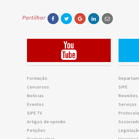
Partilhar
Formação
Departam
Concursos
SIPE
Noticias
Reuniões 
Eventos
Serviços
SIPE TV
Protocol
Artigos de opinião
Associad
Petições
Legislaçã
Testemunhos
Vencimen