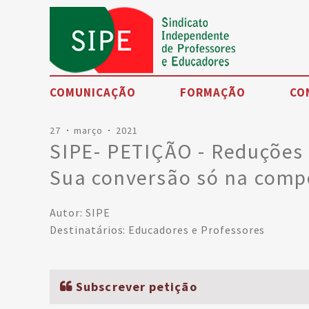
COMUNICAÇÃO
FORMAÇÃO
CO
27
março
2021
Noticias
SIPE- PETIÇÃO - Reduções 
Eventos
Sua conversão só na compo
SIPE TV
Autor: SIPE
Artigos de opinião
Destinatários: Educadores e Professores
Petições
Testemunhos
Subscrever petição