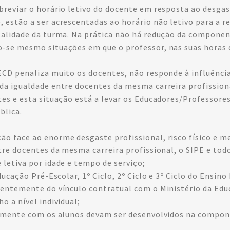
reviar o horário letivo do docente em resposta ao desgast
estão a ser acrescentadas ao horário não letivo para a re
otalidade da turma. Na prática não há redução da compone
-se mesmo situações em que o professor, nas suas horas d
CD penaliza muito os docentes, não responde à influência 
 da igualdade entre docentes da mesma carreira profissio
tes e esta situação está a levar os Educadores/Professore
blica.
 face ao enorme desgaste profissional, risco físico e men
ntre docentes da mesma carreira profissional, o SIPE e to
 letiva por idade e tempo de serviço;
ducação Pré-Escolar, 1º Ciclo, 2º Ciclo e 3º Ciclo do Ensin
ndentemente do vínculo contratual com o Ministério da Ed
o a nível individual;
tamente com os alunos devam ser desenvolvidos na compone