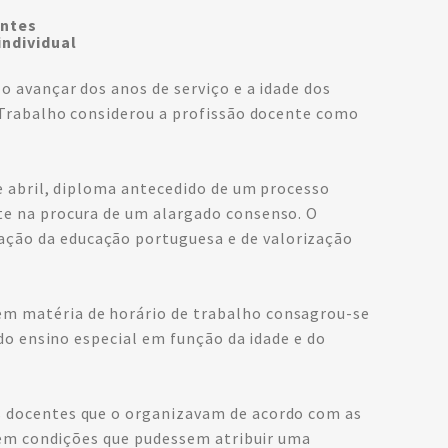
entes
individual
o avançar dos anos de serviço e a idade dos
o Trabalho considerou a profissão docente como
e abril, diploma antecedido de um processo
te na procura de um alargado consenso. O
ção da educação portuguesa e de valorização
em matéria de horário de trabalho consagrou-se
do ensino especial em função da idade e do
s docentes que o organizavam de acordo com as
erem condições que pudessem atribuir uma