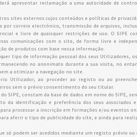
oderá apresentar reclamação a uma autoridade de cont
tros sites externos cujos conteúdos e políticas de privaci
por correio electrónico, transmissão de arquivos, inclu
ncial e livre de quaisquer restrições de uso. O SIPE co
 nas comunicações com o site, de forma livre e indepen
ção de produtos com base nessa informação.
uer tipo de informação pessoal dos seus Utilizadores, os
rmanecendo no anonimato durante a sua visita, no enta
nem a otimizar a navegação no site.
rio Utilizador, ao proceder ao registo ou ao preencher
eiros sem o prévio consentimento do seu titular.
e do SIPE, constam da base de dados em nome do SIPE, se
to da identificação e preferência dos seus associados
 para processar a inscrição em formações e/ou eventos on-l
 para aferir o tipo de publicidade do site, e ainda para re
ue só podem ser acedidos mediante um registo prévio ou 