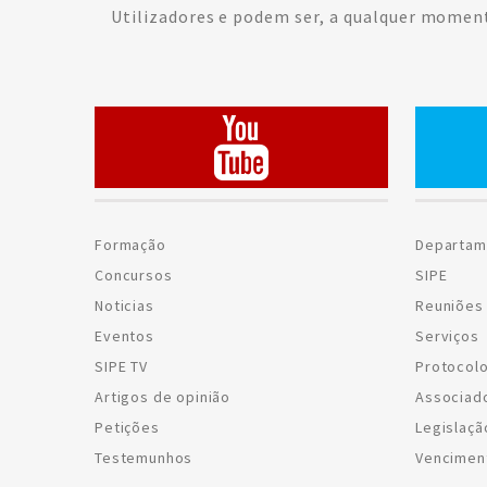
Utilizadores e podem ser, a qualquer moment
Formação
Departam
Concursos
SIPE
Noticias
Reuniões 
Eventos
Serviços
SIPE TV
Protocol
Artigos de opinião
Associad
Petições
Legislaçã
Testemunhos
Vencimen