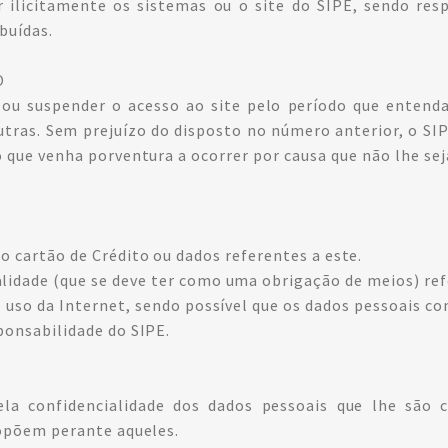
r ilicitamente os sistemas ou o site do SIPE, sendo re
ibuídas.
O
 ou suspender o acesso ao site pelo período que entend
outras. Sem prejuízo do disposto no número anterior, o SI
que venha porventura a ocorrer por causa que não lhe sej
o cartão de Crédito ou dados referentes a este.
idade (que se deve ter como uma obrigação de meios) refe
o uso da Internet, sendo possível que os dados pessoais c
ponsabilidade do SIPE.
la confidencialidade dos dados pessoais que lhe são c
ropõem perante aqueles.