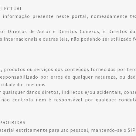
TELECTUAL
a informação presente neste portal, nomeadamente text
r Direitos de Autor e Direitos Conexos, e Direitos da 
internacionais e outras leis, não podendo ser utilizado 
, produtos ou serviços dos conteúdos fornecidos por ter
esponsabilizado por erros de qualquer natureza, ou dad
ivacidade dos mesmos.
 quaisquer danos diretos, indiretos e/ou acidentais, con
não controla nem é responsável por qualquer conduta
 PROIBIDAS
terial estritamente para uso pessoal, mantendo-se o SIPE 