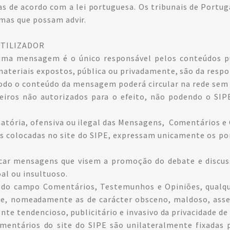
s de acordo com a lei portuguesa. Os tribunais de Portuga
emas que possam advir.
UTILIZADOR
e uma mensagem é o único responsável pelos conteúdos p
materiais expostos, pública ou privadamente, são da respon
odo o conteúdo da mensagem poderá circular na rede sem 
rceiros não autorizados para o efeito, não podendo o SI
atória, ofensiva ou ilegal das Mensagens, Comentários e 
 colocadas no site do SIPE, expressam unicamente os pont
licar mensagens que visem a promoção do debate e discu
oal ou insultuoso.
rar do campo Comentários, Testemunhos e Opiniões, qual
, nomeadamente as de carácter obsceno, maldoso, assedi
ente tendencioso, publicitário e invasivo da privacidade de 
omentários do site do SIPE são unilateralmente fixadas