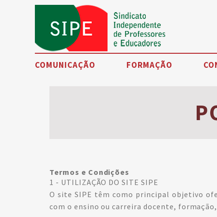
COMUNICAÇÃO
FORMAÇÃO
CO
Noticias
P
Eventos
SIPE TV
Artigos de opinião
Petições
Termos e Condições
1 - UTILIZAÇÃO DO SITE SIPE
Testemunhos
O site SIPE têm como principal objetivo ofe
com o ensino ou carreira docente, formação,