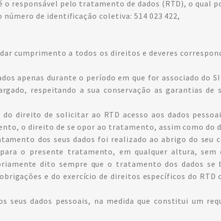
 é o responsável pelo tratamento de dados (RTD), o qual p
o número de identificação coletiva: 514 023 422,
dar cumprimento a todos os direitos e deveres correspond
dos apenas durante o período em que for associado do SI
rgado, respeitando a sua conservação as garantias de s
 do direito de solicitar ao RTD acesso aos dados pessoai
to, o direito de se opor ao tratamento, assim como do di
ratamento dos seus dados foi realizado ao abrigo do seu
o para o presente tratamento, em qualquer altura, sem 
iamente dito sempre que o tratamento dos dados se b
brigações e do exercício de direitos específicos do RTD o
 seus dados pessoais, na medida que constitui um requ