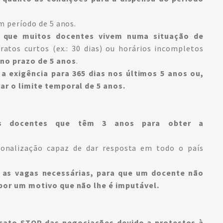
m período de 5 anos.
ou que muitos docentes vivem numa situação de
atos curtos (ex.: 30 dias) ou horários incompletos
 no prazo de 5 anos
.
a exigência para 365 dias nos últimos 5 anos ou,
ar o limite temporal de 5 anos.
os docentes que têm 3 anos para obter a
ionalização capaz de dar resposta em todo o país
a as vagas necessárias, para que um docente não
 por um motivo que não lhe é imputável.
cato STOP das negociações devido a protestos à