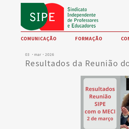
COMUNICAÇÃO
FORMAÇÃO
CO
03
mar
2026
Noticias
Resultados da Reunião d
Eventos
SIPE TV
Artigos de opinião
Petições
Testemunhos