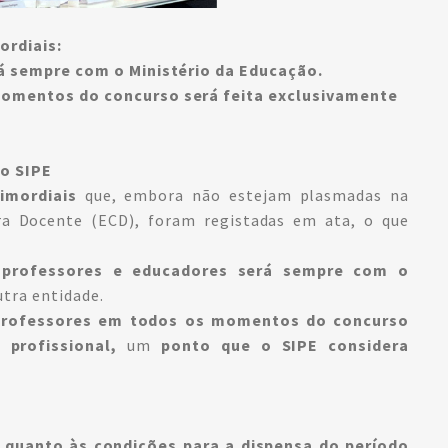
ordiais:
á sempre com o Ministério da Educação.
momentos do concurso será feita exclusivamente
lo SIPE
rimordiais
que, embora não estejam plasmadas na
ra Docente (ECD), foram registadas em ata, o que
s professores e educadores será sempre com o
tra entidade.
professores em todos os momentos do concurso
profissional,
um
ponto que o SIPE considera
quanto às condições para a dispensa do período