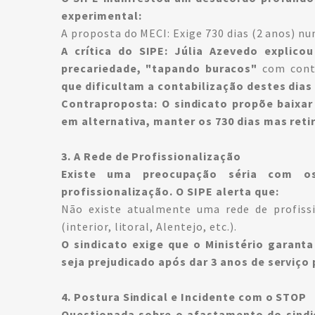
experimental:
A proposta do MECI: Exige 730 dias (2 anos) nu
A crítica do SIPE: Júlia Azevedo explic
precariedade, "tapando buracos"
com contr
que dificultam a contabilização destes dias
Contraproposta: O sindicato propõe baixar 
em alternativa, manter os 730 dias mas retir
3. A Rede de Profissionalização
Existe uma preocupação séria com 
profissionalização. O SIPE alerta que:
Não existe atualmente uma rede de profiss
(interior, litoral, Alentejo, etc.).
O sindicato exige que o Ministério garant
seja prejudicado após dar 3 anos de serviço
4. Postura Sindical e Incidente com o STOP
Questionada sobre o afastamento do sindi