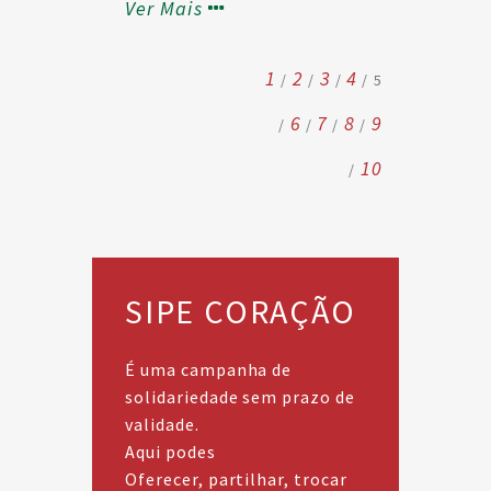
Ver Mais
tornar possível uma melhor
aprendizagem, com
melhores resultados no
1
2
3
4
5
futuro;
6
7
8
9
A não discriminação
10
salarial de quem se
encontra contratado a
termo, em desrespeito
pela diretiva comunitária
imposta aos estados-
SIPE CORAÇÃO
membros;
É uma campanha de
Adere juntos somos uma força!
solidariedade sem prazo de
validade.
Aqui podes
Consulta o Pré-aviso de
Oferecer, partilhar, trocar