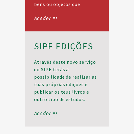
Greve (pdf)
bens ou objetos que
estejam a mais em casa
Aceder
e que possam ter utilidade
em outras mãos.
SIPE EDIÇÕES
Através deste novo serviço
do SIPE terás a
possibilidade de realizar as
tuas próprias edições e
publicar os teus livros e
outro tipo de estudos.
Para saberes mais envia um
Aceder
email para
sipenacional@sipe.pt