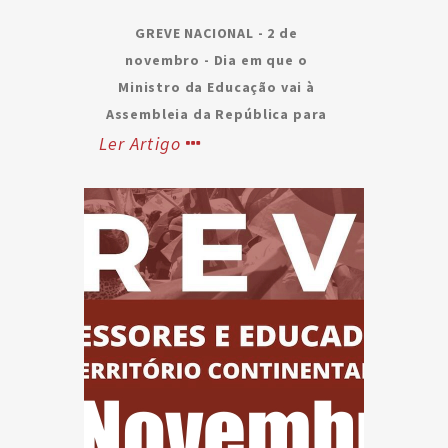
TODOS JUNTOS
NA LUTA
GREVE NACIONAL - 2 de
novembro - Dia em que o
Ministro da Educação vai à
Assembleia da República para
Ler Artigo
defender o Orçamento de
Estado para a Educação
Adere juntos somos uma força!
O SIPE, em convergência
com outras organizações
sindicais, ASPL, FENPROF,
FNE, SEPLEU, SINAPE,
SINDEP e SPLIU, emitiu
hoje um pré-aviso de greve
para o dia 2 de novembro