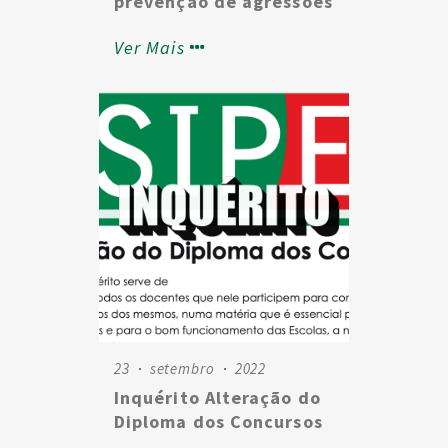
prevenção de agressões
para 2023,
a professores e isenção
lamentavelmente se
Ver Mais
de custas judiciais
confirma que toda a
“luta” do SIPE -
Sindicato Independente
de Professores e
Educadores, não obteve
os resultados
pretendidos, tornando
assim necessário recorrer
a outros meios de “luta”,
para atingirmos os nossos
propósitos, que
consideramos benéficos
23
setembro
2022
para todos sem exceção!!
Inquérito Alteração do
Diploma dos Concursos
Assim, mantém-se como