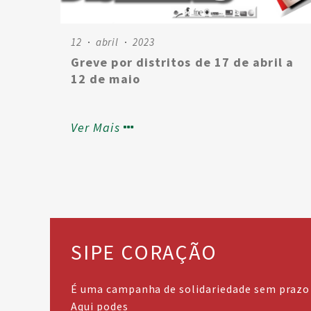
12
abril
2023
Greve por distritos de 17 de abril a
12 de maio
Ver Mais
Não Podemos Parar.
@Todos Unidos Conseguimos
SIPE CORAÇÃO
É uma campanha de solidariedade sem prazo 
Aqui podes