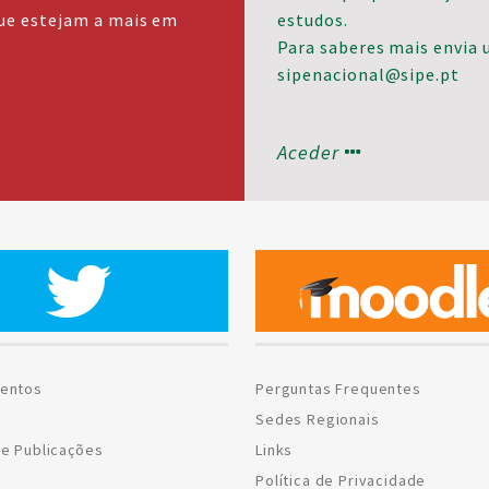
que estejam a mais em
estudos.
Para saberes mais envia 
sipenacional@sipe.pt
Aceder
entos
Perguntas Frequentes
Sedes Regionais
e Publicações
Links
Política de Privacidade