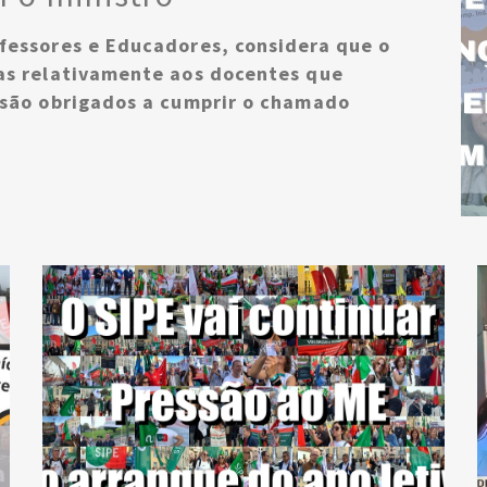
fessores e Educadores, considera que o
ças relativamente aos docentes que
 são obrigados a cumprir o chamado
o probatório por parte do Governo prende-se,
 económico e numa altura em que há falta de
ressão dos professores vinculados durante um
ção destas injustiças, o SIPE lança abaixo
nistro da Educação.