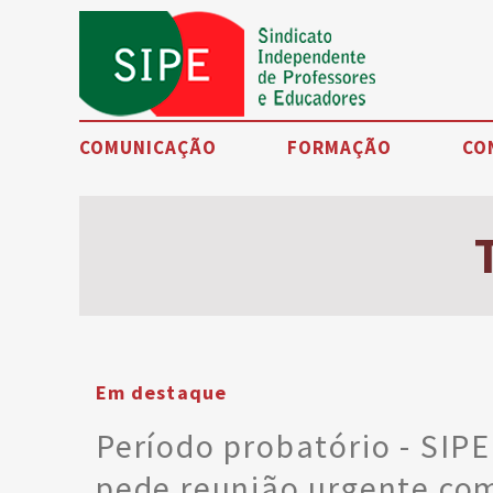
COMUNICAÇÃO
FORMAÇÃO
CO
Noticias
Eventos
SIPE TV
Artigos de opinião
Petições
Em destaque
Testemunhos
Período probatório - SIPE
pede reunião urgente com