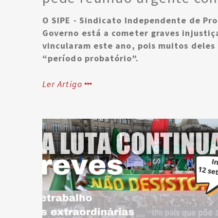
O SIPE - Sindicato Independente de Pro
Governo está a cometer graves injusti
vincularam este ano, pois muitos deles
“período probatório”.
Para o Sindicato, a exigência do períod
Ler Artigo
essencialmente, com medidas de carácter
professores é inadmissível travar a prog
ano.
Após comunicção ao Ministério da Educa
assinado e pede reunião urgente com o Mi
Não Podemos Parar.
@Todos Unidos Conseguimos