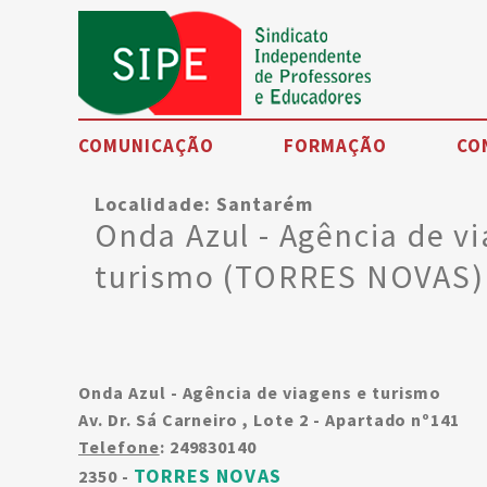
COMUNICAÇÃO
FORMAÇÃO
CO
Localidade:
Santarém
Noticias
Onda Azul - Agência de v
Eventos
turismo (TORRES NOVAS)
SIPE TV
Artigos de opinião
Petições
Onda Azul - Agência de viagens e turismo
Av. Dr. Sá Carneiro , Lote 2 - Apartado nº141
Testemunhos
Telefone
: 249830140
TORRES NOVAS
2350 -