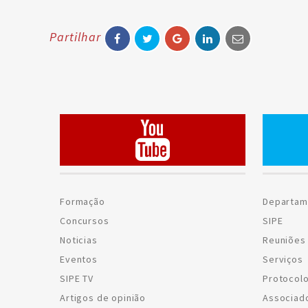
Partilhar
Formação
Departam
Concursos
SIPE
Noticias
Reuniões 
Eventos
Serviços
SIPE TV
Protocol
Artigos de opinião
Associad