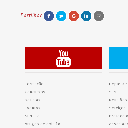
Partilhar
Formação
Departam
Concursos
SIPE
Noticias
Reuniões 
Eventos
Serviços
SIPE TV
Protocol
Artigos de opinião
Associad