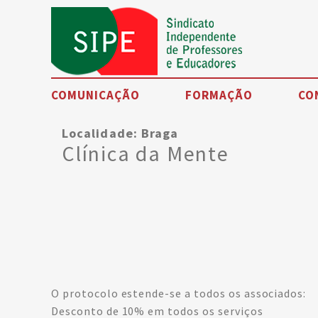
COMUNICAÇÃO
FORMAÇÃO
CO
Localidade:
Braga
Noticias
Clínica da Mente
Eventos
SIPE TV
Artigos de opinião
Petições
Testemunhos
O protocolo estende-se a todos os associados:
Desconto de 10% em todos os serviços