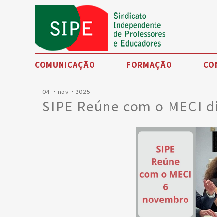
COMUNICAÇÃO
FORMAÇÃO
CO
04
nov
2025
Noticias
SIPE Reúne com o MECI d
Eventos
SIPE TV
Artigos de opinião
Petições
Testemunhos