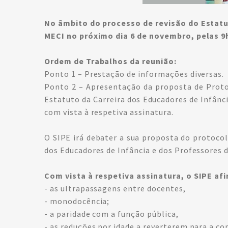
No âmbito do processo de revisão do Estatut
MECI no próximo dia 6 de novembro, pelas 9
Ordem de Trabalhos da reunião:
Ponto 1 – Prestação de informações diversas.
Ponto 2 – Apresentação da proposta de Protoc
Estatuto da Carreira dos Educadores de Infânc
com vista à respetiva assinatura.
O SIPE irá debater a sua proposta do protocol
dos Educadores de Infância e dos Professores 
Com vista à respetiva assinatura, o SIPE af
- as ultrapassagens entre docentes,
- monodocência;
- a paridade com a função pública,
- as reduções por idade a reverterem para a c