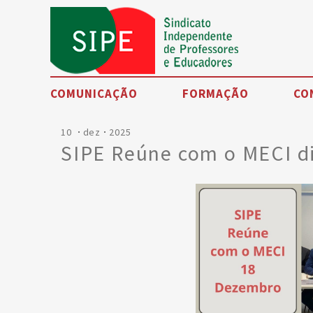
COMUNICAÇÃO
FORMAÇÃO
CO
10
dez
2025
Noticias
SIPE Reúne com o MECI d
Eventos
SIPE TV
Artigos de opinião
Petições
Testemunhos