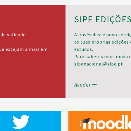
SIPE EDIÇÕE
de validade.
Através deste novo serviç
as tuas próprias edições 
que estejam a mais em
estudos.
Para saberes mais envia 
sipenacional@sipe.pt
Aceder