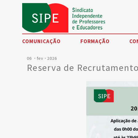
COMUNICAÇÃO
FORMAÇÃO
CO
06
fev
2026
Noticias
Reserva de Recrutamento
Eventos
SIPE TV
Artigos de opinião
Petições
Testemunhos